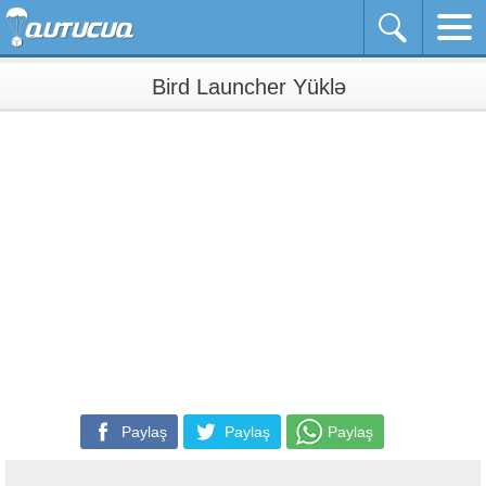
Bird Launcher Yüklə
Paylaş
Paylaş
Paylaş