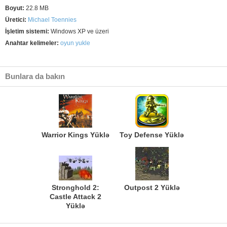
Boyut:
22.8 MB
Üretici:
Michael Toennies
İşletim sistemi:
Windows XP ve üzeri
Anahtar kelimeler:
oyun yukle
Bunlara da bakın
Warrior Kings Yüklə
Toy Defense Yüklə
Stronghold 2:
Outpost 2 Yüklə
Castle Attack 2
Yüklə