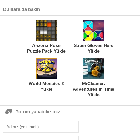
Bunlara da bakın
Arizona Rose
Super Gloves Hero
Puzzle Pack Yüklə
Yüklə
World Mosaics 2
MrCleaner:
Yüklə
Adventures in Time
Yüklə
Yorum yapabilirsiniz