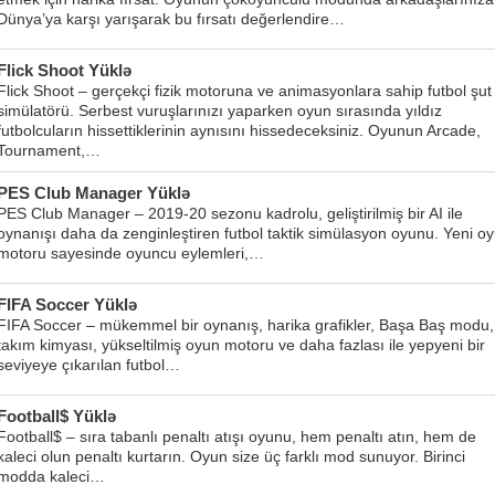
Dünya’ya karşı yarışarak bu fırsatı değerlendire…
Flick Shoot Yüklə
Flick Shoot – gerçekçi fizik motoruna ve animasyonlara sahip futbol şut
simülatörü. Serbest vuruşlarınızı yaparken oyun sırasında yıldız
futbolcuların hissettiklerinin aynısını hissedeceksiniz. Oyunun Arcade,
Tournament,…
PES Club Manager Yüklə
PES Club Manager – 2019-20 sezonu kadrolu, geliştirilmiş bir AI ile
oynanışı daha da zenginleştiren futbol taktik simülasyon oyunu. Yeni o
motoru sayesinde oyuncu eylemleri,…
FIFA Soccer Yüklə
FIFA Soccer – mükemmel bir oynanış, harika grafikler, Başa Baş modu,
takım kimyası, yükseltilmiş oyun motoru ve daha fazlası ile yepyeni bir
seviyeye çıkarılan futbol…
Football$ Yüklə
Football$ – sıra tabanlı penaltı atışı oyunu, hem penaltı atın, hem de
kaleci olun penaltı kurtarın. Oyun size üç farklı mod sunuyor. Birinci
modda kaleci…