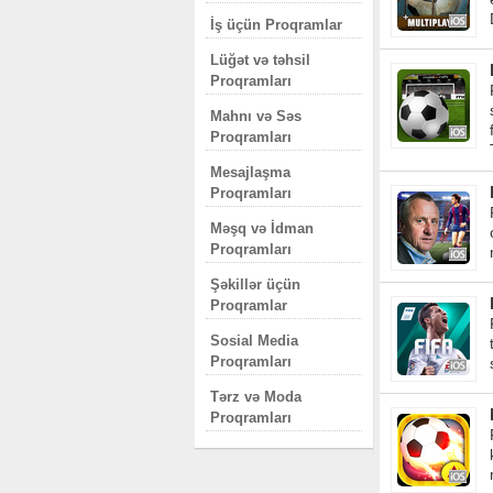
İş üçün Proqramlar
Lüğət və təhsil
Proqramları
Mahnı və Səs
Proqramları
Mesajlaşma
Proqramları
Məşq və İdman
Proqramları
Şəkillər üçün
Proqramlar
Sosial Media
Proqramları
Tərz və Moda
Proqramları