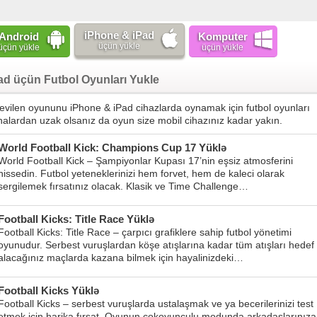
iPhone & iPad
Android
Komputer
üçün yükle
üçün yükle
üçün yükle
ad üçün Futbol Oyunları Yukle
vilen oyununu iPhone & iPad cihazlarda oynamak için futbol oyunları
ahalardan uzak olsanız da oyun size mobil cihazınız kadar yakın.
World Football Kick: Champions Cup 17 Yüklə
World Football Kick – Şampiyonlar Kupası 17’nin eşsiz atmosferini
hissedin. Futbol yeteneklerinizi hem forvet, hem de kaleci olarak
sergilemek fırsatınız olacak. Klasik ve Time Challenge…
Football Kicks: Title Race Yüklə
Football Kicks: Title Race – çarpıcı grafiklere sahip futbol yönetimi
oyunudur. Serbest vuruşlardan köşe atışlarına kadar tüm atışları hedef
alacağınız maçlarda kazana bilmek için hayalinizdeki…
Football Kicks Yüklə
Football Kicks – serbest vuruşlarda ustalaşmak ve ya becerilerinizi test
etmek için harika fırsat. Oyunun çokoyunculu modunda arkadaşlarınıza