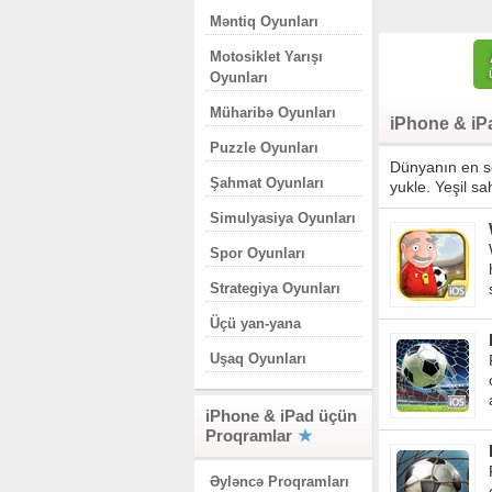
Məntiq Oyunları
Motosiklet Yarışı
Oyunları
Müharibə Oyunları
iPhone & iP
Puzzle Oyunları
Dünyanın en se
Şahmat Oyunları
yukle. Yeşil s
Simulyasiya Oyunları
Spor Oyunları
Strategiya Oyunları
Üçü yan-yana
Uşaq Oyunları
iPhone & iPad üçün
Proqramlar
Əyləncə Proqramları