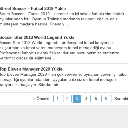
Street Soccer – Futsal 2019 Yüklə
Street Soccer – Futsal 2019 – ücretsiz en iyi sokak futbolu simülatörü
oyunlarından biri. Oyunun Training modunda takımını eğit ve onu
muhteşem maçlara hazırla. Friendly…
Soccer Star 2018 World Legend Yüklə
Soccer Star 2018 World Legend – profesyonel futbol kariyerinizi
oluşturmanıza fırsat veren muhteşem futbol menajerliği oyunu.
Profesyonel futbolcu olarak fiziksel durumunuzu optimize etmenize
yardımcı olacak bir eğitmene…
Top Eleven Manager 2020 Yüklə
Top Eleven Manager 2020 – en çok sevilen ve oynanan çevrimiçi futbol
menajerliği oyunlarından biri. Uygulama ile siz de futbol menajeri
kariyerinize başlayın. Sıfırdan bir…
« Önceki
1
2
3
4
5
6
Sonraki