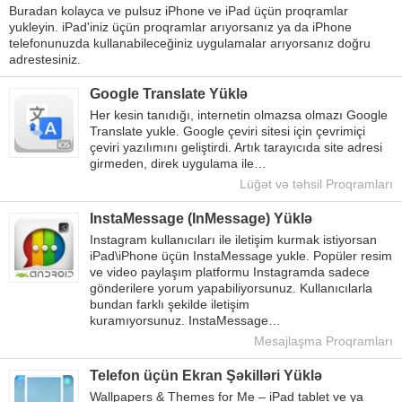
Buradan kolayca ve pulsuz iPhone ve iPad üçün proqramlar
yukleyin. iPad'iniz üçün proqramlar arıyorsanız ya da iPhone
telefonunuzda kullanabileceğiniz uygulamalar arıyorsanız doğru
adrestesiniz.
Google Translate Yüklə
Her kesin tanıdığı, internetin olmazsa olmazı Google
Translate yukle. Google çeviri sitesi için çevrimiçi
çeviri yazılımını geliştirdi. Artık tarayıcıda site adresi
girmeden, direk uygulama ile…
Lüğət və təhsil Proqramları
InstaMessage (InMessage) Yüklə
Instagram kullanıcıları ile iletişim kurmak istiyorsan
iPad\iPhone üçün InstaMessage yukle. Popüler resim
ve video paylaşım platformu Instagramda sadece
gönderilere yorum yapabiliyorsunuz. Kullanıcılarla
bundan farklı şekilde iletişim
kuramıyorsunuz. InstaMessage…
Mesajlaşma Proqramları
Telefon üçün Ekran Şəkilləri Yüklə
Wallpapers & Themes for Me – iPad tablet ve ya