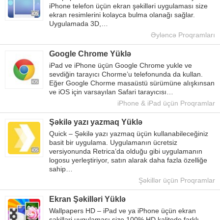
iPhone telefon üçün ekran şəkilləri uygulaması size
ekran resimlerini kolayca bulma olanağı sağlar.
Uygulamada 3D,…
Əyləncə Proqramları
Google Chrome Yüklə
iPad ve iPhone üçün Google Chrome yukle ve
sevdiğin tarayıcı Chorme’u telefonunda da kullan.
Eğer Google Chorme masaüstü sürümüne alışkınsan
ve iOS için varsayılan Safari tarayıcısı…
iPhone & iPad üçün Proqramlar
Şəkilə yazı yazmaq Yüklə
Quick – Şəkilə yazı yazmaq üçün kullanabileceğiniz
basit bir uygulama. Uygulamanın ücretsiz
versiyonunda Retrica’da olduğu gibi uygulamanın
logosu yerleştiriyor, satın alarak daha fazla özelliğe
sahip…
Şəkillər üçün Proqramlar
Ekran Şəkilləri Yüklə
Wallpapers HD – iPad ve ya iPhone üçün ekran
şəkilləri uygulaması size 100% HD kalitede farklı