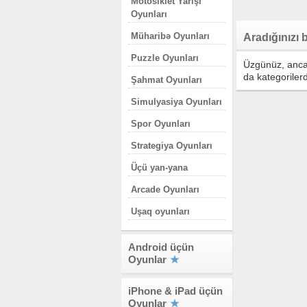
Motosiklet Yarışı
Oyunları
Müharibə Oyunları
Aradığınızı
Puzzle Oyunları
Üzgünüz, ancak
da kategorilerd
Şahmat Oyunları
Simulyasiya Oyunları
Spor Oyunları
Strategiya Oyunları
Üçü yan-yana
Arcade Oyunları
Uşaq oyunları
Android üçün
Oyunlar
iPhone & iPad üçün
Oyunlar