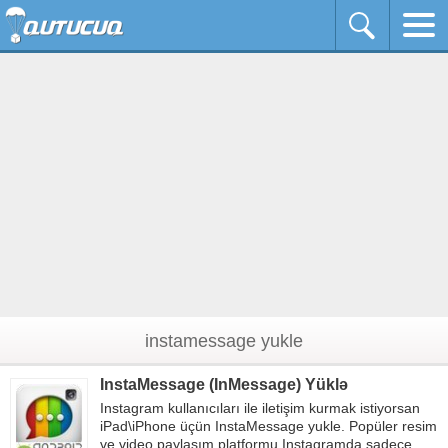
instamessage yukle
InstaMessage (InMessage) Yüklə
Instagram kullanıcıları ile iletişim kurmak istiyorsan
iPad\iPhone üçün InstaMessage yukle. Popüler resim
ve video paylaşım platformu Instagramda sadece