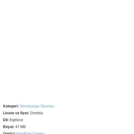
Kategori:
Simulyasiya Oyunları
Lisans ve fiyat:
Ücretsiz
Dil:
İngilizce
Boyut:
47 MB
Üretici:
FreeRide Games