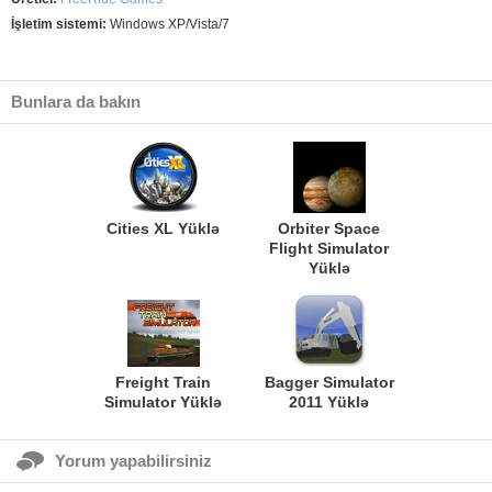
İşletim sistemi:
Windows XP/Vista/7
Bunlara da bakın
Cities XL Yüklə
Orbiter Space
Flight Simulator
Yüklə
Freight Train
Bagger Simulator
Simulator Yüklə
2011 Yüklə
Yorum yapabilirsiniz