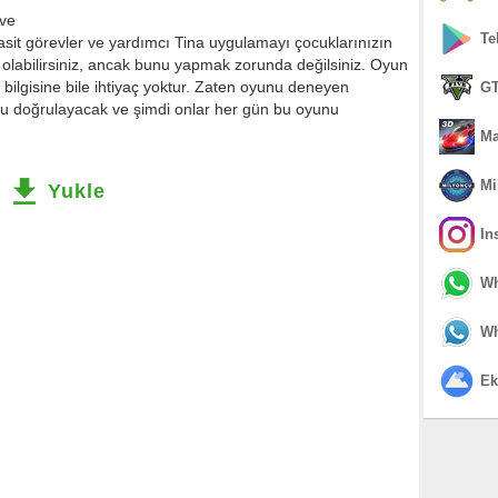
 ve
Te
basit görevler ve yardımcı Tina uygulamayı çocuklarınızın
olabilirsiniz, ancak bunu yapmak zorunda değilsiniz. Oyun
il bilgisine bile ihtiyaç yoktur. Zaten oyunu deneyen
GT
nu doğrulayacak ve şimdi onlar her gün bu oyunu
Ma
Mi
Yukle
In
Wh
Wh
Ek