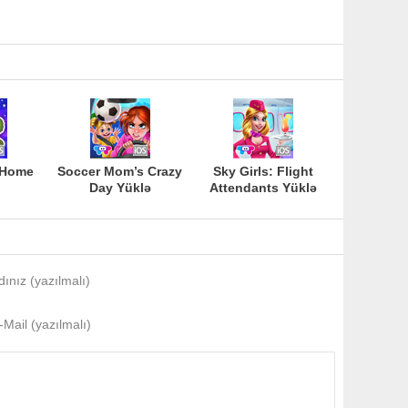
 Home
Soccer Mom’s Crazy
Sky Girls: Flight
Day Yüklə
Attendants Yüklə
dınız (yazılmalı)
-Mail (yazılmalı)