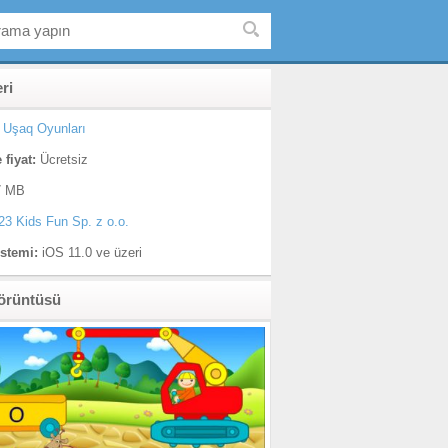
eri
Uşaq Oyunları
 fiyat:
Ücretsiz
 MB
23 Kids Fun Sp. z o.o.
istemi:
iOS 11.0 ve üzeri
örüntüsü