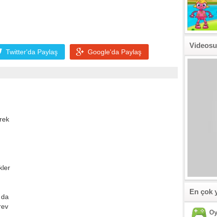
Videosu
Twitter'da
Paylaş
Google'da
Paylaş
rek
kler
En çok 
 da
rev
Oy