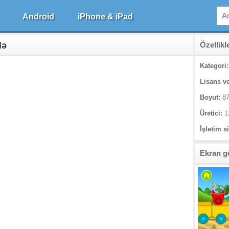
Android
iPhone & iPad
lə
Özellikl
Kategori:
Lisans ve
Boyut:
87
Üretici:
1
İşletim s
Ekran g