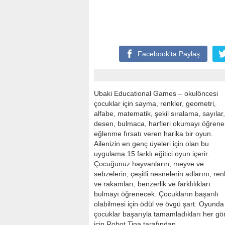
Facebook'ta
Paylaş
Ubaki Educational Games – okulöncesi
çocuklar için sayma, renkler, geometri,
alfabe, matematik, şekil sıralama, sayılar,
desen, bulmaca, harfleri okumayı öğrene
eğlenme fırsatı veren harika bir oyun.
Ailenizin en genç üyeleri için olan bu
uygulama 15 farklı eğitici oyun içerir.
Çocuğunuz hayvanların, meyve ve
sebzelerin, çeşitli nesnelerin adlarını, ren
ve rakamları, benzerlik ve farklılıkları
bulmayı öğrenecek. Çocukların başarılı
olabilmesi için ödül ve övgü şart. Oyunda
çocuklar başarıyla tamamladıkları her gö
için Robot Tina tarafından