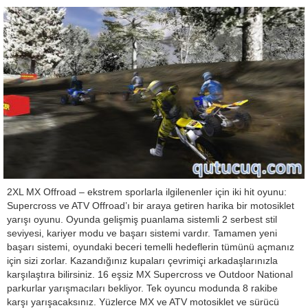
2XL MX Offroad – ekstrem sporlarla ilgilenenler için iki hit oyunu:
Supercross ve ATV Offroad’ı bir araya getiren harika bir motosiklet
yarışı oyunu. Oyunda gelişmiş puanlama sistemli 2 serbest stil
seviyesi, kariyer modu ve başarı sistemi vardır. Tamamen yeni
başarı sistemi, oyundaki beceri temelli hedeflerin tümünü açmanız
için sizi zorlar. Kazandığınız kupaları çevrimiçi arkadaşlarınızla
karşılaştıra bilirsiniz. 16 eşsiz MX Supercross ve Outdoor National
parkurlar yarışmacıları bekliyor. Tek oyuncu modunda 8 rakibe
karşı yarışacaksınız. Yüzlerce MX ve ATV motosiklet ve sürücü