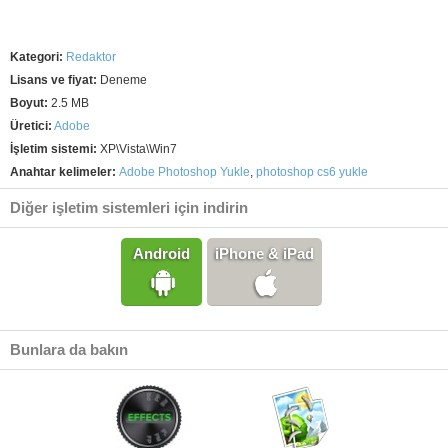
Kategori:
Redaktor
Lisans ve fiyat:
Deneme
Boyut:
2.5 MB
Üretici:
Adobe
İşletim sistemi:
XP\Vista\Win7
Anahtar kelimeler:
Adobe Photoshop Yukle
,
photoshop cs6 yukle
Diğer işletim sistemleri için indirin
Android
iPhone & iPad
Bunlara da bakın