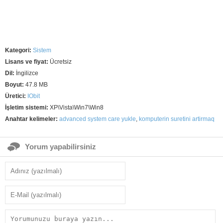
Kategori:
Sistem
Lisans ve fiyat:
Ücretsiz
Dil:
İngilizce
Boyut:
47.8 MB
Üretici:
IObit
İşletim sistemi:
XP\Vista\Win7\Win8
Anahtar kelimeler:
advanced system care yukle
,
komputerin suretini artirmaq
Yorum yapabilirsiniz