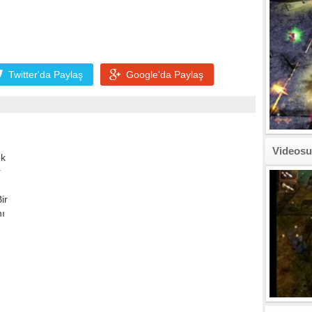
Twitter'da
Paylaş
Google'da
Paylaş
Videosu
ok
r
ir
nı