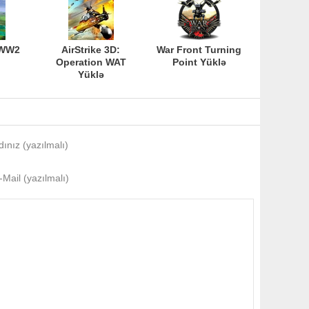
 WW2
AirStrike 3D:
War Front Turning
Operation WAT
Point Yüklə
Yüklə
dınız (yazılmalı)
-Mail (yazılmalı)