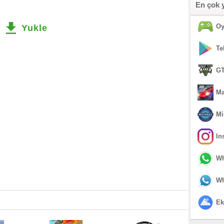
En çok 
Oy
Yukle
Te
GT
Ma
Mi
In
Wh
Wh
Ek