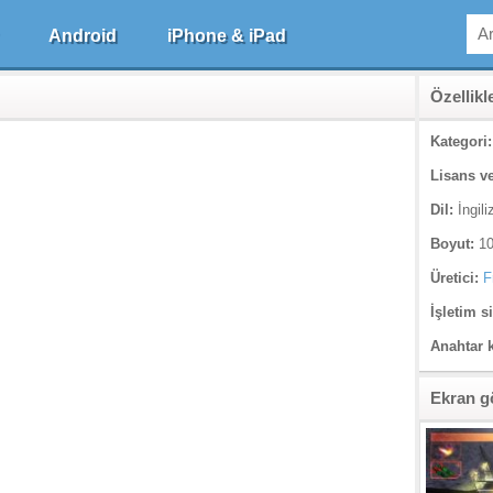
Android
iPhone & iPad
Özellikl
Kategori:
Lisans ve
Dil:
İngili
Boyut:
10
Üretici:
F
İşletim s
Anahtar 
Ekran g