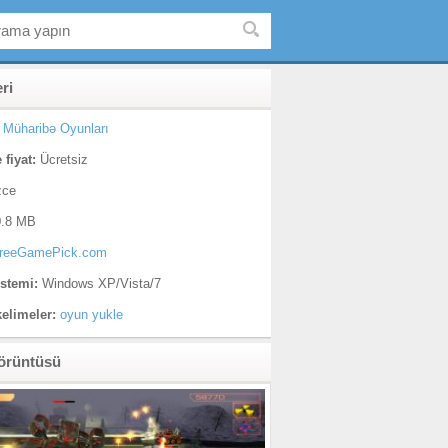
eri
Müharibə Oyunları
 fiyat:
Ücretsiz
zce
.8 MB
reeGamePick.com
istemi:
Windows XP/Vista/7
kelimeler:
oyun yukle
örüntüsü