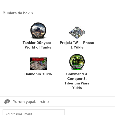
Bunlara da bakın
Tanklar Dünyası –
Projekt ´W´ – Phase
World of Tanks
1 Yüklə
Daimonin Yüklə
Command &
Conquer 3:
Tiberium Wars
Yüklə
Yorum yapabilirsiniz