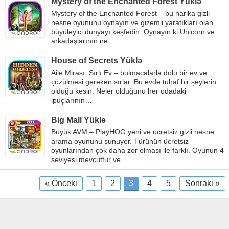
Mystery of the Enchanted Forest Yüklə
Mystery of the Enchanted Forest – bu harika gizli
nesne oyununu oynayın ve gizemli yaratıkları olan
büyüleyici dünyayı keşfedin. Oynayın ki Unicorn ve
arkadaşlarının ne…
House of Secrets Yüklə
Aile Mirası: Sırlı Ev – bulmacalarla dolu bir ev ve
çözülmesi gereken sırlar. Bu evde tuhaf bir şeylerin
olduğu kesin. Neler olduğunu her odadaki
ipuçlarının…
Big Mall Yüklə
Büyük AVM – PlayHOG yeni ve ücretsiz gizli nesne
arama oyununu sunuyor. Türünün ücretsiz
oyunlarından çok daha zor olması ile farklı. Oyunun 4
seviyesi mevcuttur ve…
« Önceki
1
2
3
4
5
Sonraki »