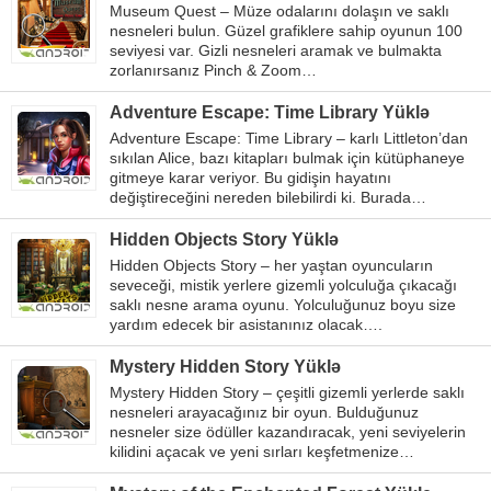
Museum Quest – Müze odalarını dolaşın ve saklı
nesneleri bulun. Güzel grafiklere sahip oyunun 100
seviyesi var. Gizli nesneleri aramak ve bulmakta
zorlanırsanız Pinch & Zoom…
Adventure Escape: Time Library Yüklə
Adventure Escape: Time Library – karlı Littleton’dan
sıkılan Alice, bazı kitapları bulmak için kütüphaneye
gitmeye karar veriyor. Bu gidişin hayatını
değiştireceğini nereden bilebilirdi ki. Burada…
Hidden Objects Story Yüklə
Hidden Objects Story – her yaştan oyuncuların
seveceği, mistik yerlere gizemli yolculuğa çıkacağı
saklı nesne arama oyunu. Yolculuğunuz boyu size
yardım edecek bir asistanınız olacak….
Mystery Hidden Story Yüklə
Mystery Hidden Story – çeşitli gizemli yerlerde saklı
nesneleri arayacağınız bir oyun. Bulduğunuz
nesneler size ödüller kazandıracak, yeni seviyelerin
kilidini açacak ve yeni sırları keşfetmenize…