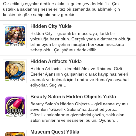
Gizledilmiş eşyalar dedikte akıla ilk gelen şey dedektiflik. Çok
ustalıkla saklanmış nesneleri tez bir zamanda bulabilmek için
keskin bir göze sahip olmanız gerekir.
Hidden City Yüklə
Hidden City – gizemli bir maceraya, farklı bir
yolculuğa hazır olun. Gerçek yada aldatmaca olduğu
bilinmeyen bir şehrin mirajları herkesin merakına
sebep oldu. Çalıştığınız dedektiflik…
Hidden Artifacts Yüklə
Hidden Artifacts – dedektif Alex ve Rhianna Gizli
Eserler Ajansının çalışanları olarak kayıp hazineleri
aramak ve bulmak için Londra ve Roma’ya seyahat
ediyorlar. Suç ve…
Beauty Salon’s Hidden Objects Yüklə
Beauty Salon’s Hidden Objects – gizli nesne oyunu
sevenleri “Güzellik Salonu”na davet ediyoruz.
Güzellik salonlarının gizemlerini çözün, saklı olan
salon ürünlerini ve nesneleri bulun. Oyunun…
Museum Quest Yüklə