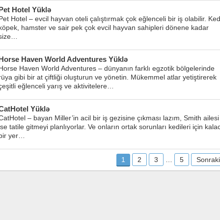
Pet Hotel Yüklə
Pet Hotel – evcil hayvan oteli çalıştırmak çok eğlenceli bir iş olabilir. Ked
köpek, hamster ve sair pek çok evcil hayvan sahipleri dönene kadar
size…
Horse Haven World Adventures Yüklə
Horse Haven World Adventures – dünyanın farklı egzotik bölgelerinde
rüya gibi bir at çiftliği oluşturun ve yönetin. Mükemmel atlar yetiştirerek
çeşitli eğlenceli yarış ve aktivitelere…
CatHotel Yüklə
CatHotel – bayan Miller’in acil bir iş gezisine çıkması lazım, Smith ailesi
ise tatile gitmeyi planlıyorlar. Ve onların ortak sorunları kedileri için kala
bir yer…
1
2
3
…
5
Sonraki