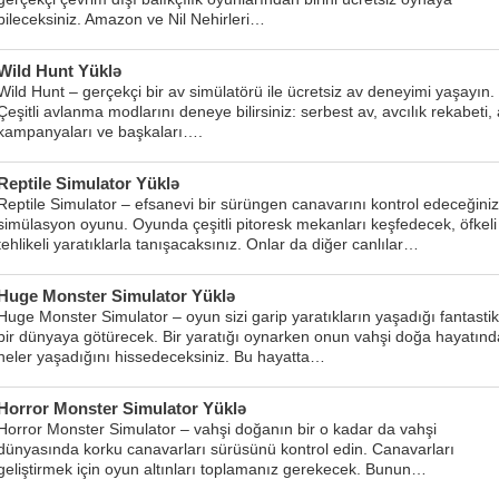
bileceksiniz. Amazon ve Nil Nehirleri…
Wild Hunt Yüklə
Wild Hunt – gerçekçi bir av simülatörü ile ücretsiz av deneyimi yaşayın.
Çeşitli avlanma modlarını deneye bilirsiniz: serbest av, avcılık rekabeti,
kampanyaları ve başkaları….
Reptile Simulator Yüklə
Reptile Simulator – efsanevi bir sürüngen canavarını kontrol edeceğiniz
simülasyon oyunu. Oyunda çeşitli pitoresk mekanları keşfedecek, öfkeli
tehlikeli yaratıklarla tanışacaksınız. Onlar da diğer canlılar…
Huge Monster Simulator Yüklə
Huge Monster Simulator – oyun sizi garip yaratıkların yaşadığı fantastik
bir dünyaya götürecek. Bir yaratığı oynarken onun vahşi doğa hayatınd
neler yaşadığını hissedeceksiniz. Bu hayatta…
Horror Monster Simulator Yüklə
Horror Monster Simulator – vahşi doğanın bir o kadar da vahşi
dünyasında korku canavarları sürüsünü kontrol edin. Canavarları
geliştirmek için oyun altınları toplamanız gerekecek. Bunun…