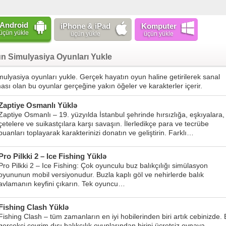
Android
iPhone & iPad
Komputer
üçün yükle
üçün yükle
üçün yükle
n Simulyasiya Oyunları Yukle
imulyasiya oyunları yukle. Gerçek hayatın oyun haline getirilerek sanal
sı olan bu oyunlar gerçeğine yakın öğeler ve karakterler içerir.
Zaptiye Osmanlı Yüklə
Zaptiye Osmanlı – 19. yüzyılda İstanbul şehrinde hırsızlığa, eşkıyalara,
çetelere ve suikastçılara karşı savaşın. İlerledikçe para ve tecrübe
puanları toplayarak karakterinizi donatın ve geliştirin. Farklı…
Pro Pilkki 2 – Ice Fishing Yüklə
Pro Pilkki 2 – Ice Fishing: Çok oyunculu buz balıkçılığı simülasyon
oyununun mobil versiyonudur. Buzla kaplı göl ve nehirlerde balık
avlamanın keyfini çıkarın. Tek oyuncu…
Fishing Clash Yüklə
Fishing Clash – tüm zamanların en iyi hobilerinden biri artık cebinizde.
gerçekçi çevrim dışı balıkçılık oyunlarından birini ücretsiz oynaya