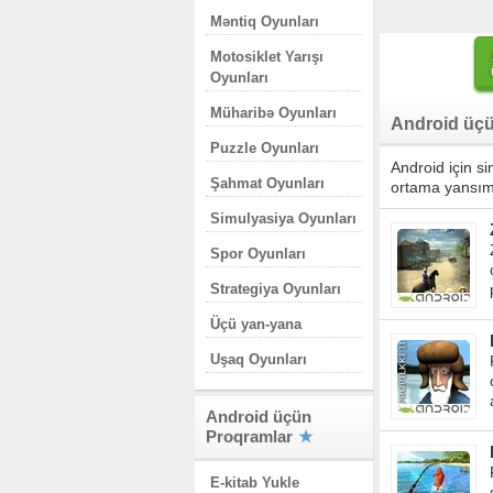
Məntiq Oyunları
Motosiklet Yarışı
Oyunları
Müharibə Oyunları
Android üçü
Puzzle Oyunları
Android için s
Şahmat Oyunları
ortama yansıma
Simulyasiya Oyunları
Spor Oyunları
Strategiya Oyunları
Üçü yan-yana
Uşaq Oyunları
Android üçün
Proqramlar
E-kitab Yukle