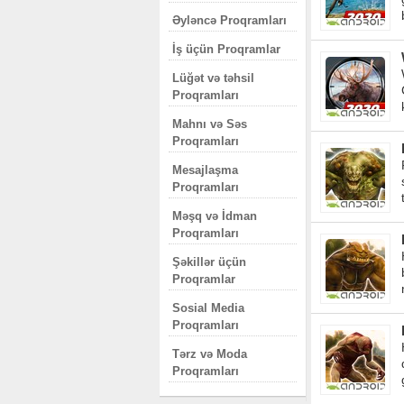
Əyləncə Proqramları
İş üçün Proqramlar
Lüğət və təhsil
Proqramları
Mahnı və Səs
Proqramları
Mesajlaşma
Proqramları
Məşq və İdman
Proqramları
Şəkillər üçün
Proqramlar
Sosial Media
Proqramları
Tərz və Moda
Proqramları