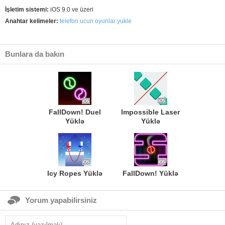
İşletim sistemi:
iOS 9.0 ve üzeri
Anahtar kelimeler:
telefon ucun oyunlar yukle
Bunlara da bakın
FallDown! Duel
Impossible Laser
Yüklə
Yüklə
Icy Ropes Yüklə
FallDown! Yüklə
Yorum yapabilirsiniz