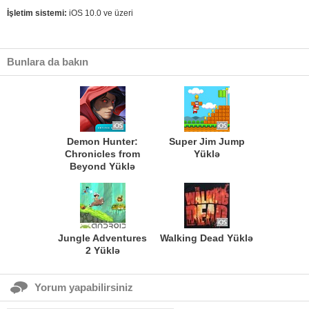
İşletim sistemi:
iOS 10.0 ve üzeri
Bunlara da bakın
Demon Hunter:
Super Jim Jump
Chronicles from
Yüklə
Beyond Yüklə
Jungle Adventures
Walking Dead Yüklə
2 Yüklə
Yorum yapabilirsiniz