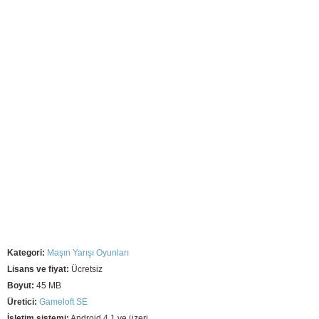
Kategori:
Maşın Yarışı Oyunları
Lisans ve fiyat:
Ücretsiz
Boyut:
45 MB
Üretici:
Gameloft SE
İşletim sistemi:
Android 4.1 ve üzeri