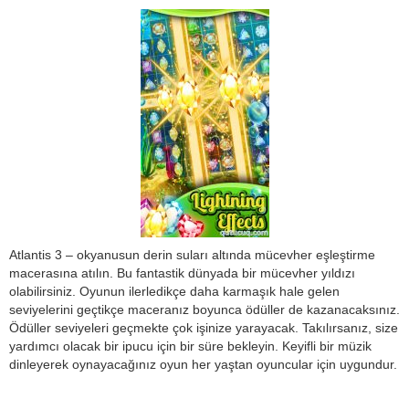
Atlantis 3 – okyanusun derin suları altında mücevher eşleştirme
macerasına atılın. Bu fantastik dünyada bir mücevher yıldızı
olabilirsiniz. Oyunun ilerledikçe daha karmaşık hale gelen
seviyelerini geçtikçe maceranız boyunca ödüller de kazanacaksınız.
Ödüller seviyeleri geçmekte çok işinize yarayacak. Takılırsanız, size
yardımcı olacak bir ipucu için bir süre bekleyin. Keyifli bir müzik
dinleyerek oynayacağınız oyun her yaştan oyuncular için uygundur.