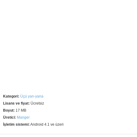
Kategori:
Üçü yan-yana
Lisans ve fiyat:
Ücretsiz
Boyut:
17 MB
Üretici:
Manger
İşletim sistemi:
Android 4.1 ve üzeri