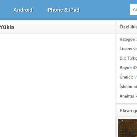
Android
iPhone & iPad
 Yüklə
Özellikl
Kategori:
Lisans ve
Dil:
Türk
Boyut:
43
Üretici:
V
İşletim s
Anahtar 
Ekran g