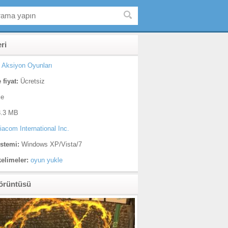
eri
Aksiyon Oyunları
 fiyat:
Ücretsiz
çe
.3 MB
iacom International Inc.
istemi:
Windows XP/Vista/7
kelimeler:
oyun yukle
örüntüsü