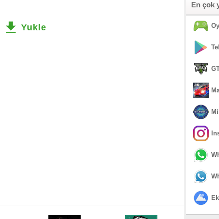
En çok 
Oy
Yukle
Te
GT
Ma
Mi
In
Wh
Wh
Ek