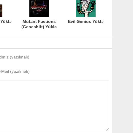
 Yüklə
Mutant Factions
Evil Genius Yüklə
(Geneshift) Yüklə
dınız (yazılmalı)
-Mail (yazılmalı)