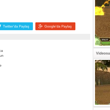
Twitter'da
Paylaş
Google'da
Paylaş
ca
Videosu
yun
e