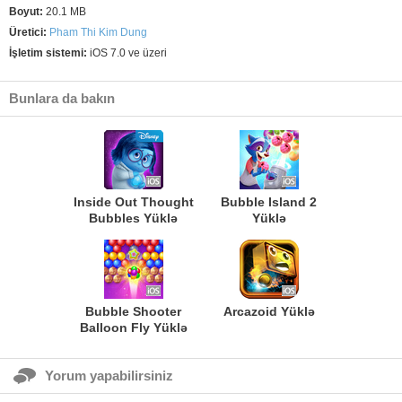
Boyut:
20.1 MB
Üretici:
Pham Thi Kim Dung
İşletim sistemi:
iOS 7.0 ve üzeri
Bunlara da bakın
Inside Out Thought
Bubble Island 2
Bubbles Yüklə
Yüklə
Bubble Shooter
Arcazoid Yüklə
Balloon Fly Yüklə
Yorum yapabilirsiniz