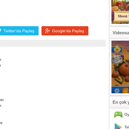
Twitter'da
Paylaş
Google'da
Paylaş
Videosu
k
a
ler
En çok 
k
Oy
ve
Te