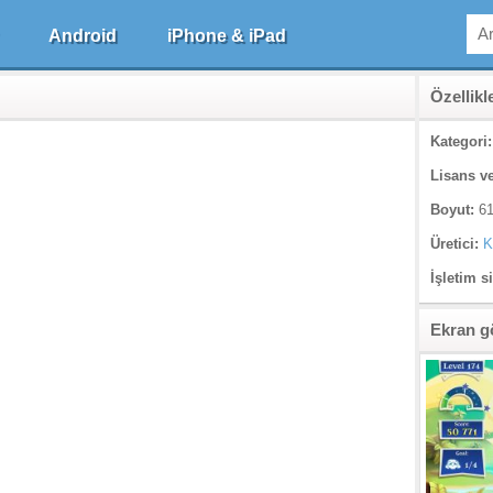
Android
iPhone & iPad
Özellikl
Kategori:
Lisans ve
Boyut:
61
Üretici:
K
İşletim s
Ekran g