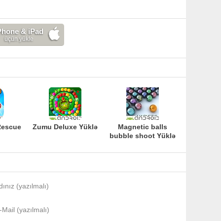
Phone & iPad
üçün yükle
Rescue
Zumu Deluxe Yüklə
Magnetic balls
bubble shoot Yüklə
dınız (yazılmalı)
-Mail (yazılmalı)