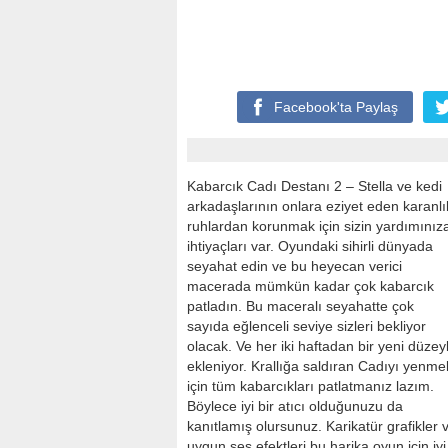
Facebook'ta
Paylaş
Kabarcık Cadı Destanı 2 – Stella ve kedi
arkadaşlarının onlara eziyet eden karanlı
ruhlardan korunmak için sizin yardımınız
ihtiyaçları var. Oyundaki sihirli dünyada
seyahat edin ve bu heyecan verici
macerada mümkün kadar çok kabarcık
patladın. Bu maceralı seyahatte çok
sayıda eğlenceli seviye sizleri bekliyor
olacak. Ve her iki haftadan bir yeni düzey
ekleniyor. Krallığa saldıran Cadıyı yenme
için tüm kabarcıkları patlatmanız lazım.
Böylece iyi bir atıcı olduğunuzu da
kanıtlamış olursunuz. Karikatür grafikler 
uygun ses efektleri bu harika oyun için iyi