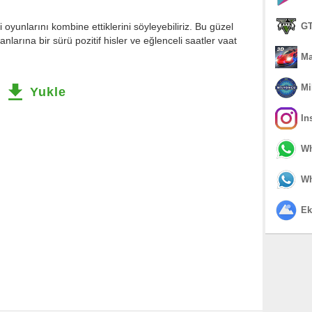
i oyunlarını kombine ettiklerini söyleyebiliriz. Bu güzel
GT
arına bir sürü pozitif hisler ve eğlenceli saatler vaat
Ma
Mi
Yukle
In
Wh
Wh
Ek