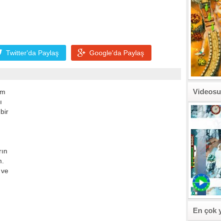
Twitter'da
Paylaş
Google'da
Paylaş
Videosu
um
ı
bir
rın
m.
 ve
En çok 