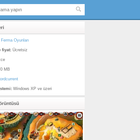
eri
Ferma Oyunları
 fiyat:
Ücretsiz
zce
0 MB
ordcurrent
istemi:
Windows XP ve üzeri
örüntüsü