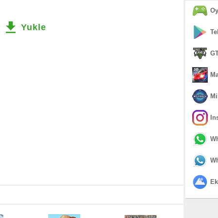
Oy
Yukle
Te
GT
Ma
Mi
In
Wh
Wh
Ek