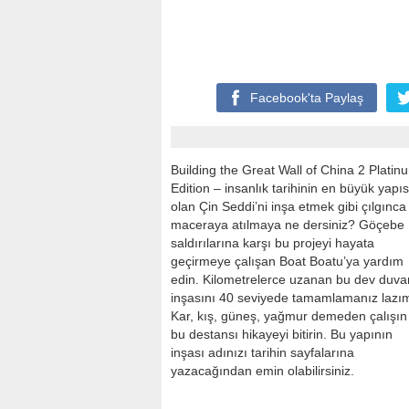
Facebook'ta
Paylaş
Building the Great Wall of China 2 Platin
Edition – insanlık tarihinin en büyük yapıs
olan Çin Seddi’ni inşa etmek gibi çılgınca 
maceraya atılmaya ne dersiniz? Göçebe
saldırılarına karşı bu projeyi hayata
geçirmeye çalışan Boat Boatu’ya yardım
edin. Kilometrelerce uzanan bu dev duva
inşasını 40 seviyede tamamlamanız lazı
Kar, kış, güneş, yağmur demeden çalışın
bu destansı hikayeyi bitirin. Bu yapının
inşası adınızı tarihin sayfalarına
yazacağından emin olabilirsiniz.