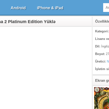
Android
iPhone & iPad
na 2 Platinum Edition Yüklə
Özellikl
Kategori:
Lisans ve
Dil:
İngili
Boyut:
27
Üretici:
N
İşletim s
Ekran g