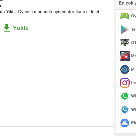
En çok 
i
a da Yıldız Oyuncu modunda oynamak imkanı elde et.
Oy
Yukle
Te
GT
Ma
Mi
In
Wh
Wh
Ek