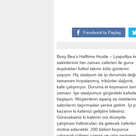
Facebook'ta
Paylaş
Busy Bea’s Halftime Hustle – Lyapvillya k
sakinlerinin her zaman zaferleri ile gurur
duydukları futbol takımı kötü günlerini
yaşıyor. Hiç stadyum da iyi durumda deği
tamamen hırpalanmış, tribünler dağınık,
kafe çalışmıyor. Duruma el koymanın ta
zamanı. İşe stadyumun girişindeki kafed
başlayın. Müşterilerin sipariş ve isteklerin
sabırlarını taşırmadan yerine getirin. İyi 
kazanın ki kafenizi geliştire bilesiniz.
Göreceksiniz ki kafenin üst düzeyde
çalışması futbolcuları da gelecek zaferler
motive edecektir. 200 bölüm boyunca
çalışarak rütbeni uzman ve usta seviyesi