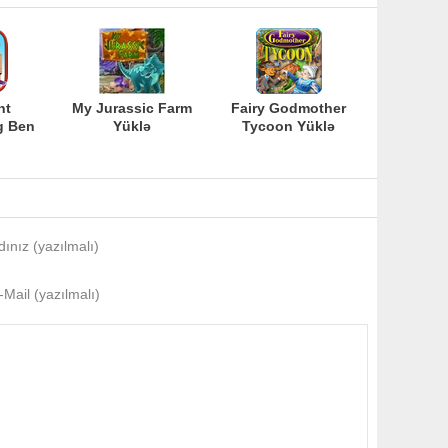
nt
My Jurassic Farm
Fairy Godmother
g Ben
Yüklə
Tycoon Yüklə
dınız (yazılmalı)
-Mail (yazılmalı)