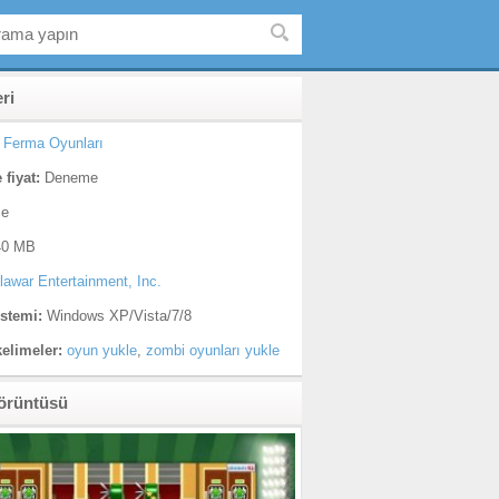
eri
Ferma Oyunları
 fiyat:
Deneme
çe
0 MB
lawar Entertainment, Inc.
istemi:
Windows XP/Vista/7/8
kelimeler:
oyun yukle
,
zombi oyunları yukle
örüntüsü