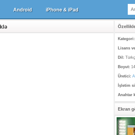
Android
iPhone & iPad
klə
Özellikl
Kategori:
Lisans ve
Dil:
Türk
Boyut:
14
Üretici:
A
İşletim s
Anahtar 
Ekran g