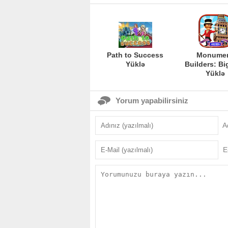
Path to Success
Monume
Yüklə
Builders: Bi
Yüklə
Yorum yapabilirsiniz
A
E