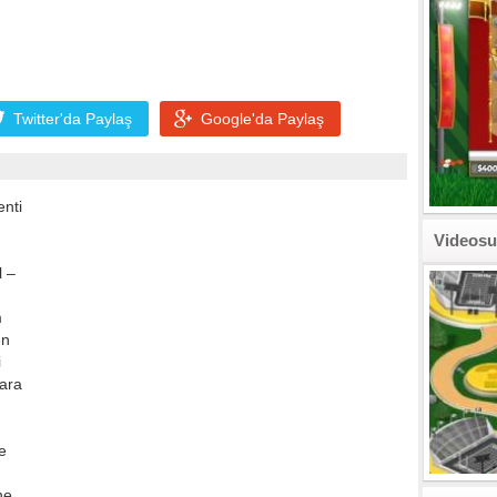
Twitter'da
Paylaş
Google'da
Paylaş
enti
Videosu
l –
m
en
i
para
e
ne