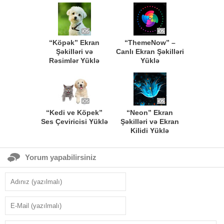
“Köpək” Ekran
“ThemeNow” –
Şəkilləri və
Canlı Ekran Şəkilləri
Rəsimlər Yüklə
Yüklə
“Kedi ve Köpek”
“Neon” Ekran
Ses Çeviricisi Yüklə
Şəkilləri və Ekran
Kilidi Yüklə
Yorum yapabilirsiniz