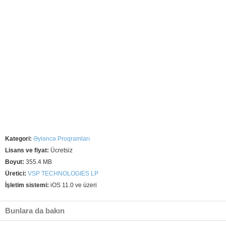
Kategori:
Əyləncə Proqramları
Lisans ve fiyat:
Ücretsiz
Boyut:
355.4 MB
Üretici:
VSP TECHNOLOGIES LP
İşletim sistemi:
iOS 11.0 ve üzeri
Bunlara da bakın