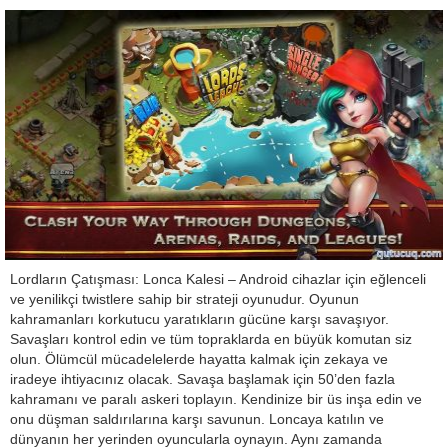
Lordların Çatışması: Lonca Kalesi – Android cihazlar için eğlenceli
ve yenilikçi twistlere sahip bir strateji oyunudur. Oyunun
kahramanları korkutucu yaratıkların gücüne karşı savaşıyor.
Savaşları kontrol edin ve tüm topraklarda en büyük komutan siz
olun. Ölümcül mücadelelerde hayatta kalmak için zekaya ve
iradeye ihtiyacınız olacak. Savaşa başlamak için 50’den fazla
kahramanı ve paralı askeri toplayın. Kendinize bir üs inşa edin ve
onu düşman saldırılarına karşı savunun. Loncaya katılın ve
dünyanın her yerinden oyuncularla oynayın. Aynı zamanda