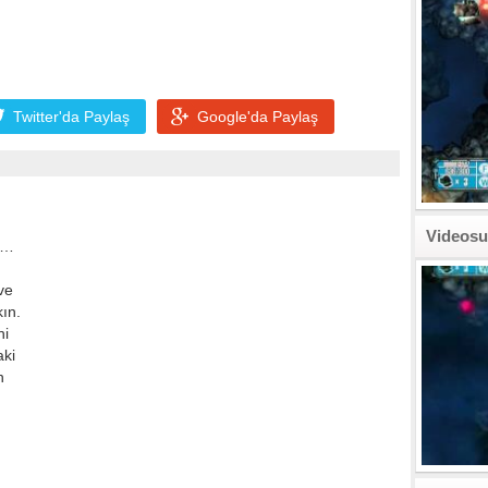
Twitter'da
Paylaş
Google'da
Paylaş
Videosu
e…
ve
kın.
ni
aki
n