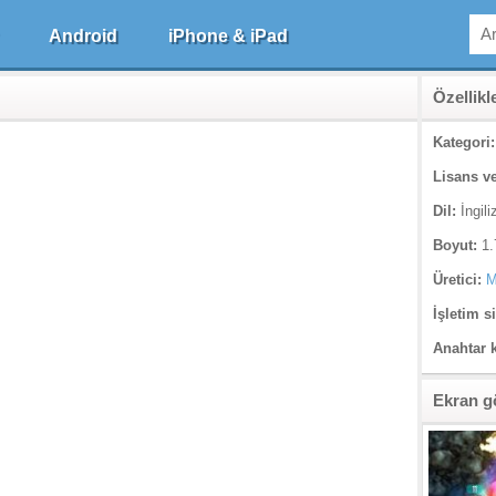
Android
iPhone & iPad
Özellikl
Kategori:
Lisans ve
Dil:
İngili
Boyut:
1.
Üretici:
M
İşletim s
Anahtar 
Ekran g