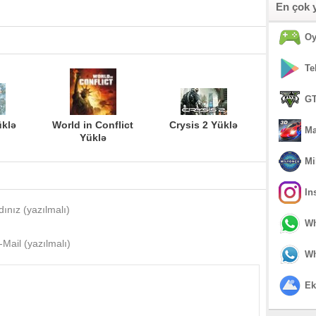
En çok 
Oy
Te
GT
üklə
World in Conflict
Crysis 2 Yüklə
Ma
Yüklə
Mi
In
dınız (yazılmalı)
Wh
-Mail (yazılmalı)
Wh
Ek