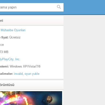
eri
Müharibə Oyunları
 fiyat:
Ücretsiz
zce
73 MB
yPlayCity, Inc.
istemi:
Windows XP/Vista/7/8
kelimeler:
invalid
,
oyun yukle
örüntüsü