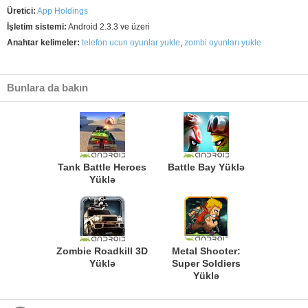
Üretici:
App Holdings
İşletim sistemi:
Android 2.3.3 ve üzeri
Anahtar kelimeler:
telefon ucun oyunlar yukle
,
zombi oyunları yukle
Bunlara da bakın
Tank Battle Heroes
Battle Bay Yüklə
Yüklə
Zombie Roadkill 3D
Metal Shooter:
Yüklə
Super Soldiers
Yüklə