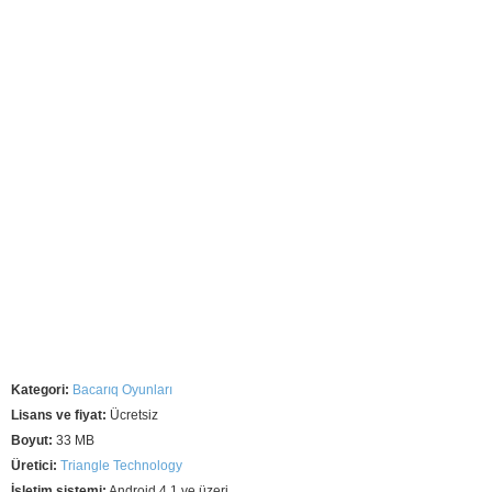
Kategori:
Bacarıq Oyunları
Lisans ve fiyat:
Ücretsiz
Boyut:
33 MB
Üretici:
Triangle Technology
İşletim sistemi:
Android 4.1 ve üzeri