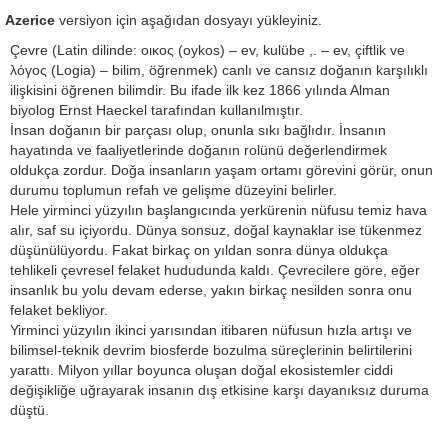
Azerice
versiyon için aşağıdan dosyayı yükleyiniz.
Çevre (Latin dilinde: οικος (oykos) – ev, kulübe ,. – ev, çiftlik ve
λόγος (Logia) – bilim, öğrenmek) canlı ve cansız doğanın karşılıklı
ilişkisini öğrenen bilimdir. Bu ifade ilk kez 1866 yılında Alman
biyolog Ernst Haeckel tarafından kullanılmıştır.
İnsan doğanın bir parçası olup, onunla sıkı bağlıdır. İnsanın
hayatında ve faaliyetlerinde doğanın rolünü değerlendirmek
oldukça zordur. Doğa insanların yaşam ortamı görevini görür, onun
durumu toplumun refah ve gelişme düzeyini belirler.
Hele yirminci yüzyılın başlangıcında yerkürenin nüfusu temiz hava
alır, saf su içiyordu. Dünya sonsuz, doğal kaynaklar ise tükenmez
düşünülüyordu. Fakat birkaç on yıldan sonra dünya oldukça
tehlikeli çevresel felaket hududunda kaldı. Çevrecilere göre, eğer
insanlık bu yolu devam ederse, yakın birkaç nesilden sonra onu
felaket bekliyor.
Yirminci yüzyılın ikinci yarısından itibaren nüfusun hızla artışı ve
bilimsel-teknik devrim biosferde bozulma süreçlerinin belirtilerini
yarattı. Milyon yıllar boyunca oluşan doğal ekosistemler ciddi
değişikliğe uğrayarak insanın dış etkisine karşı dayanıksız duruma
düştü.