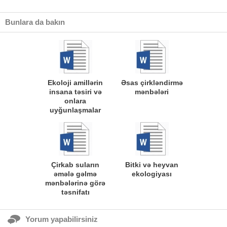
Bunlara da bakın
Ekoloji amillərin
Əsas çirkləndirmə
insana təsiri və
mənbələri
onlara
uyğunlaşmalar
Çirkab suların
Bitki və heyvan
əmələ gəlmə
ekologiyası
mənbələrinə görə
təsnifatı
Yorum yapabilirsiniz