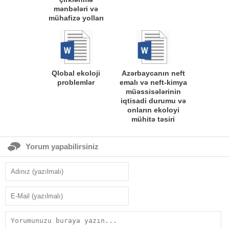
mənbələri və
mühafizə yolları
Qlobal ekoloji
Azərbaycanın neft
problemlər
emalı və neft-kimya
müəssisələrinin
iqtisadi durumu və
onların ekoloyi
mühitə təsiri
Yorum yapabilirsiniz