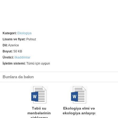
Kategori:
Ekologiya
Lisans ve fiyat:
Pulsuz
Dil:
Azerice
Boyut:
50 KB
Üretici:
ilkaddimlar
İşletim sistemi:
Tümü için uygun
Bunlara da bakın
Təbii su
Ekologiya elmi və
mənbələrinin
ekologiya anlayışı
çirklənmə