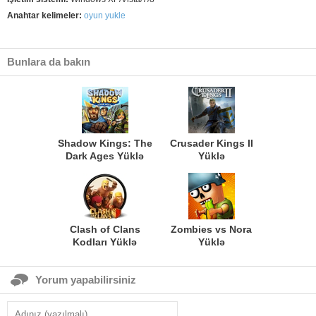
Anahtar kelimeler:
oyun yukle
Bunlara da bakın
Shadow Kings: The
Crusader Kings II
Dark Ages Yüklə
Yüklə
Clash of Clans
Zombies vs Nora
Kodları Yüklə
Yüklə
Yorum yapabilirsiniz