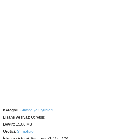
Kategori:
Strategiya Oyunları
Lisans ve fiyat:
Ücretsiz
Boyut:
15.66 MB
Üretici:
Shmehao
İşletim sistemi:
Windows XP/Vista/7/8