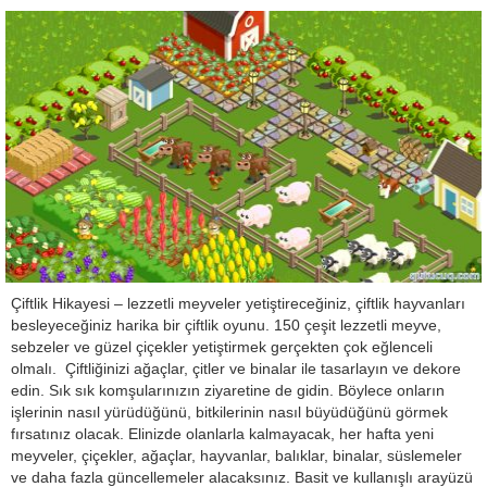
Çiftlik Hikayesi – lezzetli meyveler yetiştireceğiniz, çiftlik hayvanları
besleyeceğiniz harika bir çiftlik oyunu. 150 çeşit lezzetli meyve,
sebzeler ve güzel çiçekler yetiştirmek gerçekten çok eğlenceli
olmalı. Çiftliğinizi ağaçlar, çitler ve binalar ile tasarlayın ve dekore
edin. Sık sık komşularınızın ziyaretine de gidin. Böylece onların
işlerinin nasıl yürüdüğünü, bitkilerinin nasıl büyüdüğünü görmek
fırsatınız olacak. Elinizde olanlarla kalmayacak, her hafta yeni
meyveler, çiçekler, ağaçlar, hayvanlar, balıklar, binalar, süslemeler
ve daha fazla güncellemeler alacaksınız. Basit ve kullanışlı arayüzü