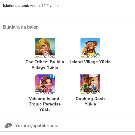
İşletim sistemi:
Android 2.2 ve üzeri
Bunlara da bakın
The Tribez: Build a
Island Village Yüklə
Village Yüklə
Volcano Island:
Cooking Dash
Tropic Paradise
Yüklə
Yüklə
Yorum yapabilirsiniz