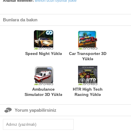
Anahtar kelimeler:
telefon ucun oyunlar yukle
Bunlara da bakın
Speed Night Yüklə
Car Transporter 3D
Yüklə
Ambulance
HTR High Tech
Simulator 3D Yüklə
Racing Yüklə
Yorum yapabilirsiniz