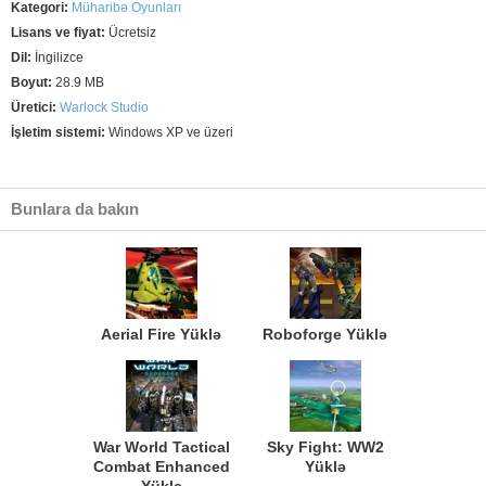
Kategori:
Müharibə Oyunları
Lisans ve fiyat:
Ücretsiz
Dil:
İngilizce
Boyut:
28.9 MB
Üretici:
Warlock Studio
İşletim sistemi:
Windows XP ve üzeri
Bunlara da bakın
Aerial Fire Yüklə
Roboforge Yüklə
War World Tactical
Sky Fight: WW2
Combat Enhanced
Yüklə