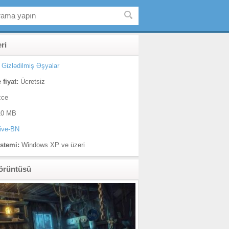
eri
Gizlədilmiş Əşyalar
 fiyat:
Ücretsiz
zce
0 MB
ive-BN
istemi:
Windows XP ve üzeri
örüntüsü