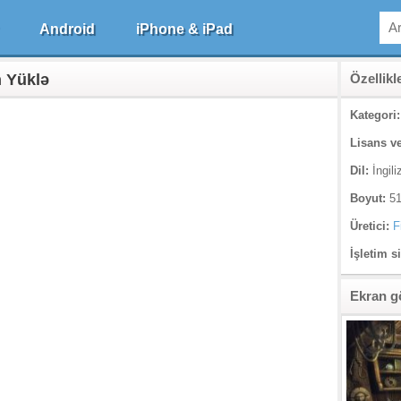
Android
iPhone & iPad
n Yüklə
Özellikl
Kategori:
Lisans ve
Dil:
İngili
Boyut:
51
Üretici:
F
İşletim s
Ekran g