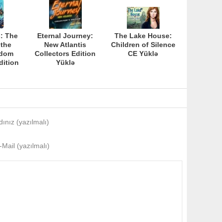
: The
Eternal Journey:
The Lake House:
 the
New Atlantis
Children of Silence
gdom
Collectors Edition
CE Yüklə
dition
Yüklə
dınız (yazılmalı)
-Mail (yazılmalı)