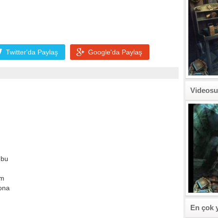
Twitter'da
Paylaş
Google'da
Paylaş
Videosu
n
 bu
ım
 ona
En çok 