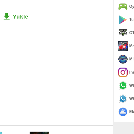
Oy
Yukle
Te
GT
Ma
Mi
In
Wh
Wh
Ek