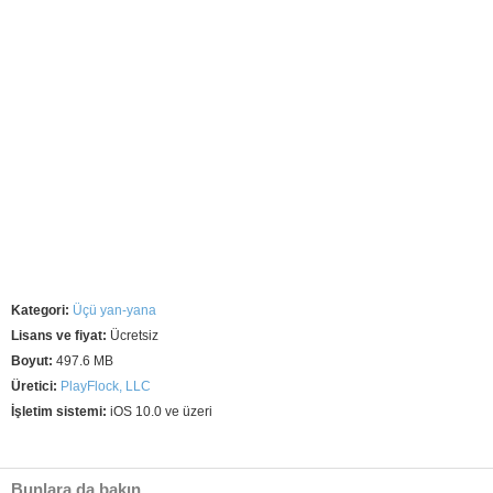
Kategori:
Üçü yan-yana
Lisans ve fiyat:
Ücretsiz
Boyut:
497.6 MB
Üretici:
PlayFlock, LLC
İşletim sistemi:
iOS 10.0 ve üzeri
Bunlara da bakın