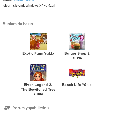
İşletim sistemi:
Windows XP ve üzeri
Bunlara da bakın
Exotic Farm Yüklə
Burger Shop 2
Yüklə
Elven Legend 2:
Beach Life Yüklə
The Bewitched Tree
Yüklə
Yorum yapabilirsiniz