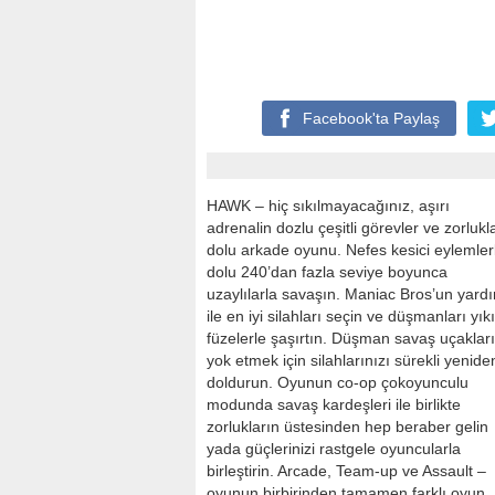
Facebook'ta
Paylaş
HAWK – hiç sıkılmayacağınız, aşırı
adrenalin dozlu çeşitli görevler ve zorlukl
dolu arkade oyunu. Nefes kesici eylemler
dolu 240’dan fazla seviye boyunca
uzaylılarla savaşın. Maniac Bros’un yard
ile en iyi silahları seçin ve düşmanları yıkı
füzelerle şaşırtın. Düşman savaş uçakları
yok etmek için silahlarınızı sürekli yenide
doldurun. Oyunun co-op çokoyunculu
modunda savaş kardeşleri ile birlikte
zorlukların üstesinden hep beraber gelin
yada güçlerinizi rastgele oyuncularla
birleştirin. Arcade, Team-up ve Assault –
oyunun birbirinden tamamen farklı oyun