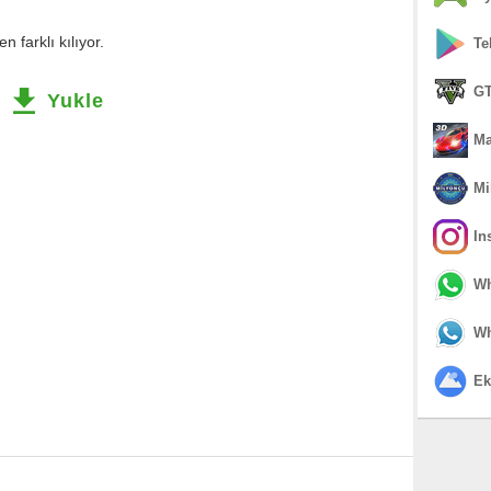
farklı kılıyor.
Te
GT
Yukle
Ma
Mi
In
Wh
Wh
Ek