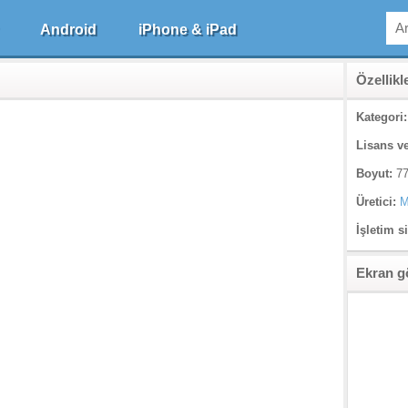
Android
iPhone & iPad
Özellikl
Kategori:
Lisans ve
Boyut:
77
Üretici:
M
İşletim s
Ekran g