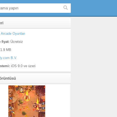
eri
Arcade Oyunları
 fiyat:
Ücretsiz
1.9 MB
y.com B.V.
istemi:
iOS 9.0 ve üzeri
örüntüsü