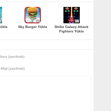
Yüklə
Sky Burger Yüklə
Strike Galaxy Attack
Fighters Yüklə
dınız (yazılmalı)
-Mail (yazılmalı)