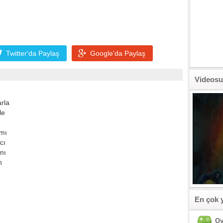
Twitter'da
Paylaş
Google'da
Paylaş
Videosu
arla
le
ımı
cı
nı
n
En çok 
Oy