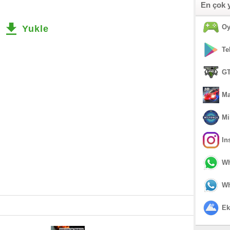
En çok 
Oy
Yukle
Te
GT
Ma
Mi
In
Wh
Wh
Ek