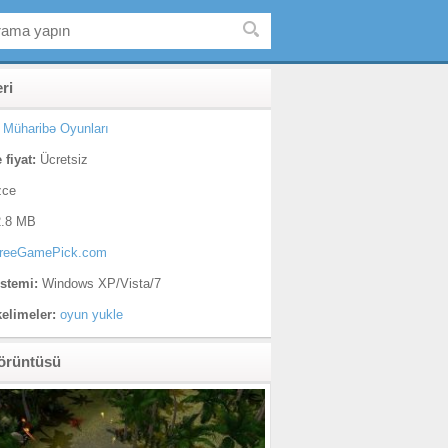
eri
Müharibə Oyunları
 fiyat:
Ücretsiz
zce
.8 MB
reeGamePick.com
istemi:
Windows XP/Vista/7
kelimeler:
oyun yukle
örüntüsü