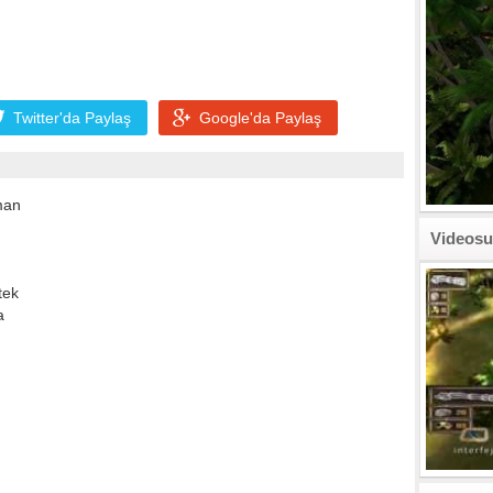
Twitter'da
Paylaş
Google'da
Paylaş
man
Videosu
tek
a