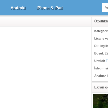
Android
iPhone & iPad
Özellikl
Kategori:
Lisans ve
Dil:
İngili
Boyut:
22
Üretici:
F
İşletim s
Anahtar 
Ekran g