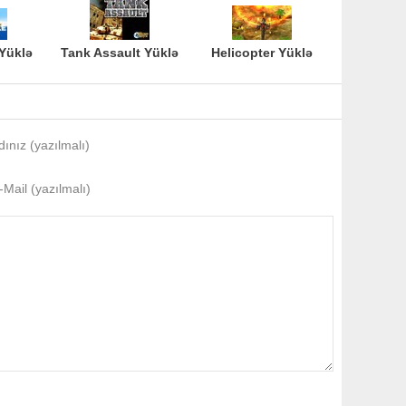
 Yüklə
Tank Assault Yüklə
Helicopter Yüklə
dınız (yazılmalı)
-Mail (yazılmalı)