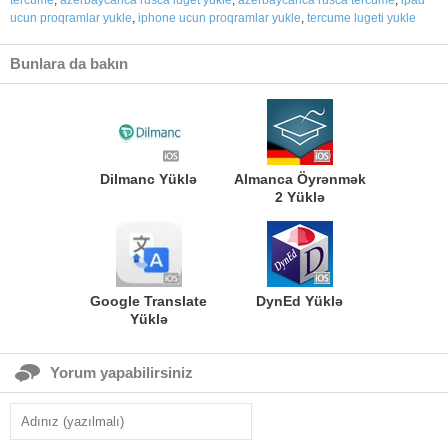
ucun proqramlar yukle
,
iphone ucun proqramlar yukle
,
tercume lugeti yukle
Bunlara da bakın
Dilmanc Yüklə
Almanca Öyrənmək
2 Yüklə
Google Translate
DynEd Yüklə
Yüklə
Yorum yapabilirsiniz