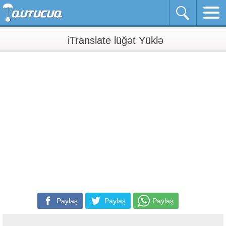
iTranslate lüğət Yüklə
Paylaş
Paylaş
Paylaş