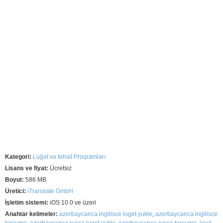
Kategori:
Lüğət və təhsil Proqramları
Lisans ve fiyat:
Ücretsiz
Boyut:
586 MB
Üretici:
iTranslate GmbH
İşletim sistemi:
iOS 10.0 ve üzeri
Anahtar kelimeler:
azerbaycanca ingilisce luget yukle
,
azerbaycanca ingilisce
tercume
,
azerbaycanca rusca luget yukle
,
azerbaycanca rusca tercume
,
ipad