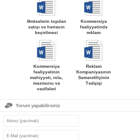
Əmtəələrin topdan
Kommersiya
satışı və hərracın
fəaliyyətində
keçirilməsi
reklam
Kommersiya
Reklam
fəaliyyətinin
Kompaniyasının
mahiyyəti, rolu,
Səmərəliliyinin
məzmunu və
Tədqiqi
vəzifələri
Yorum yapabilirsiniz