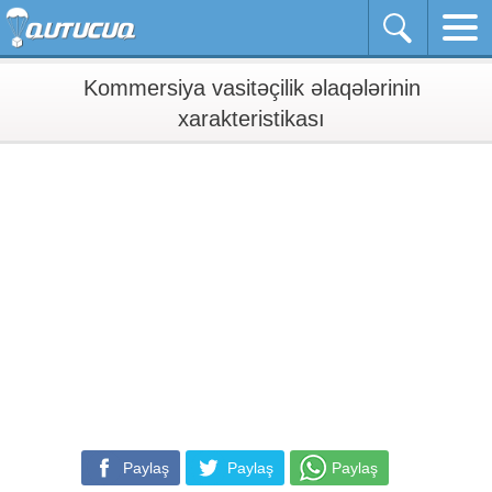
Kommersiya vasitəçilik əlaqələrinin
xarakteristikası
Paylaş
Paylaş
Paylaş