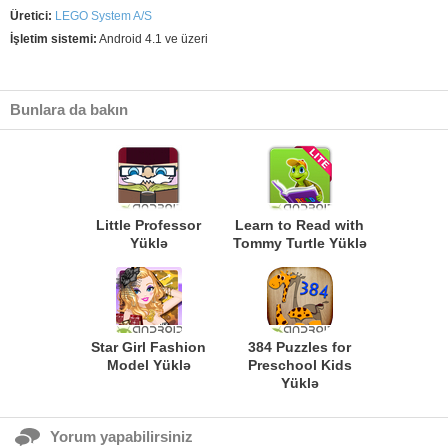
Üretici:
LEGO System A/S
İşletim sistemi:
Android 4.1 ve üzeri
Bunlara da bakın
Little Professor
Learn to Read with
Yüklə
Tommy Turtle Yüklə
Star Girl Fashion
384 Puzzles for
Model Yüklə
Preschool Kids
Yüklə
Yorum yapabilirsiniz