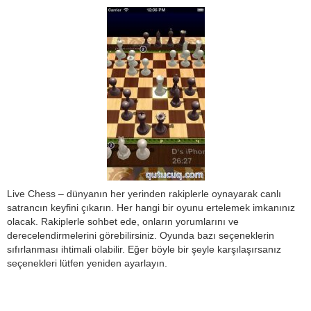
Live Chess – dünyanın her yerinden rakiplerle oynayarak canlı
satrancın keyfini çıkarın. Her hangi bir oyunu ertelemek imkanınız
olacak. Rakiplerle sohbet ede, onların yorumlarını ve
derecelendirmelerini görebilirsiniz. Oyunda bazı seçeneklerin
sıfırlanması ihtimali olabilir. Eğer böyle bir şeyle karşılaşırsanız
seçenekleri lütfen yeniden ayarlayın.