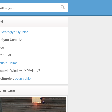
eri
Strategiya Oyunları
 fiyat:
Ücretsiz
zce
2.48 MB
arkko Halme
istemi:
Windows XP/Vista/7
kelimeler:
oyun yukle
örüntüsü