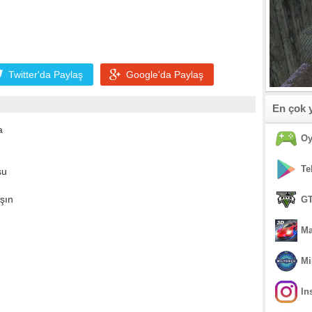
Twitter'da
Paylaş
Google'da
Paylaş
En çok 
a
Oy
Te
şu
ışın
GT
Ma
Mi
In