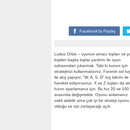
Facebook'ta
Paylaş
Ludus Orbis – oyunun amacı topları ve y
küpleri başka toplar yardımı ile oyun
sahasından çıkarmak. Tabi ki bunun için
stratejinizi kullanmalısınız. Farenin sol tu
ile atış yapıyor, “W, A, S, D” tuş takımı ile
hareket ediyorsunuz. X ve Z tuşları da at
hızını ayarlamanız için. Bu hız 20 ve 100
arasında değişmekte. Oyunu anlamanız
vakit alabilir ama çok iyi bir strateji oyunu
olduğu ve sizi zorlayacağı açık.