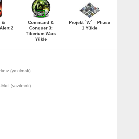
 &
Command &
Projekt ´W´ – Phase
lert 2
Conquer 3:
1 Yüklə
Tiberium Wars
Yüklə
dınız (yazılmalı)
-Mail (yazılmalı)