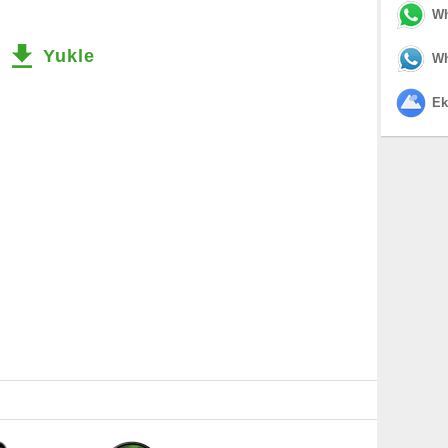
Wh
Yukle
Wh
Ek