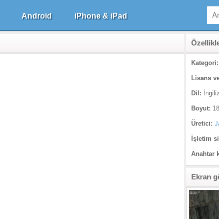
Android
iPhone & iPad
Özellikl
Kategori:
Lisans ve
Dil:
İngili
Boyut:
18
Üretici:
J
İşletim s
Anahtar 
Ekran g