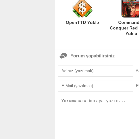
OpenTTD Yüklə
Command
Conquer Red A
Yüklə
Yorum yapabilirsiniz
A
E