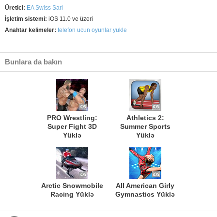
Üretici:
EA Swiss Sarl
İşletim sistemi:
iOS 11.0 ve üzeri
Anahtar kelimeler:
telefon ucun oyunlar yukle
Bunlara da bakın
PRO Wrestling:
Athletics 2:
Super Fight 3D
Summer Sports
Yüklə
Yüklə
Arctic Snowmobile
All American Girly
Racing Yüklə
Gymnastics Yüklə