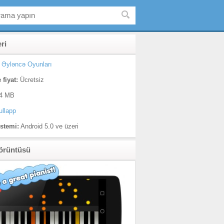
eri
Əyləncə Oyunları
 fiyat:
Ücretsiz
4 MB
ullapp
istemi:
Android 5.0 ve üzeri
örüntüsü