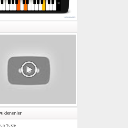
yuklenenler
un Yukle