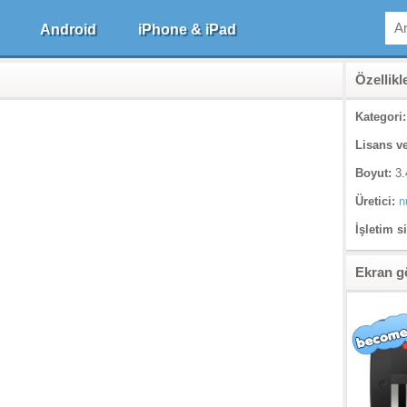
Android
iPhone & iPad
Özellikl
Kategori:
Lisans ve
Boyut:
3.
Üretici:
n
İşletim s
Ekran g