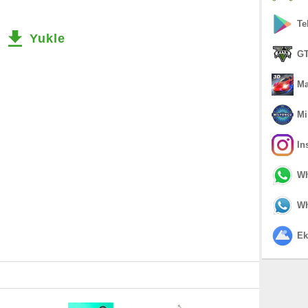
Te
Yukle
GT
Ma
Mi
In
Wh
Wh
Ek