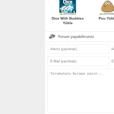
Dice With Buddies
Pou Yük
Yüklə
Yorum yapabilirsiniz
A
E