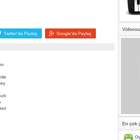
Videosu
Twitter'da
Paylaş
Google'da
Paylaş
no
bile
şey
ızlı
e
asıl
En çok 
Oy