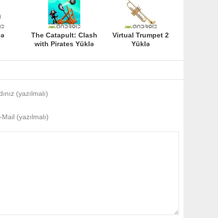
lə
The Catapult: Clash
Virtual Trumpet 2
with Pirates Yüklə
Yüklə
dınız (yazılmalı)
-Mail (yazılmalı)