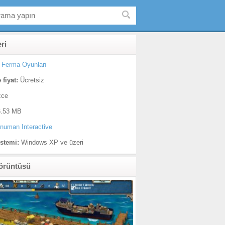
eri
Ferma Oyunları
 fiyat:
Ücretsiz
zce
.53 MB
numan Interactive
istemi:
Windows XP ve üzeri
örüntüsü