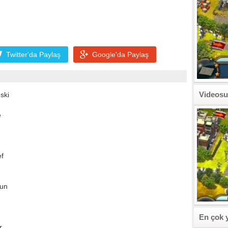
Twitter'da
Paylaş
Google'da
Paylaş
Videosu
ski
e
ef
lun
En çok 
r.