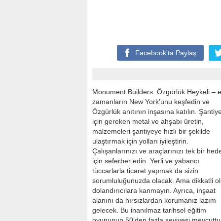
Facebook'ta
Paylaş
Monument Builders: Özgürlük Heykeli – e
zamanların New York’unu keşfedin ve
Özgürlük anıtının inşasına katılın. Şantiy
için gereken metal ve ahşabı üretin,
malzemeleri şantiyeye hızlı bir şekilde
ulaştırmak için yolları iyileştirin.
Çalışanlarınızı ve araçlarınızı tek bir hed
için seferber edin. Yerli ve yabancı
tüccarlarla ticaret yapmak da sizin
sorumluluğunuzda olacak. Ama dikkatli o
dolandırıcılara kanmayın. Ayrıca, inşaat
alanını da hırsızlardan korumanız lazım
gelecek. Bu inanılmaz tarihsel eğitim
oyununun 50’den fazla seviyesi mevcuttu