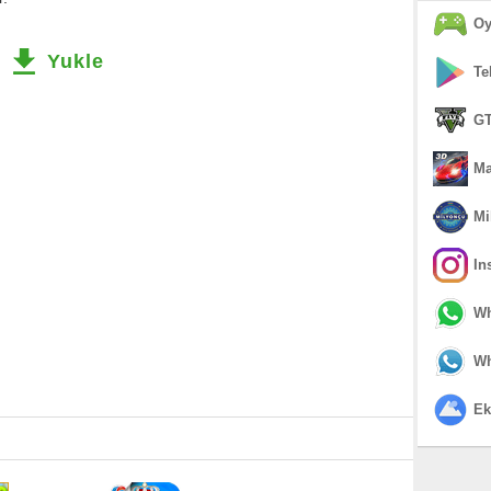
Oy
Yukle
Te
GT
Ma
Mi
In
Wh
Wh
Ek