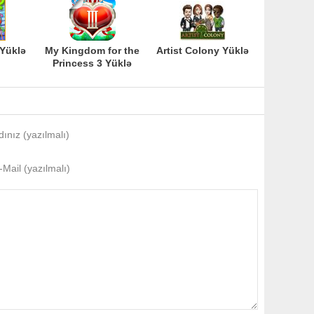
 Yüklə
My Kingdom for the
Artist Colony Yüklə
Princess 3 Yüklə
dınız (yazılmalı)
-Mail (yazılmalı)