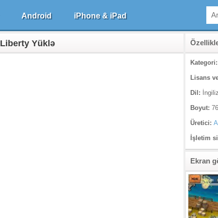
Android
iPhone & iPad
Liberty Yüklə
Özellikl
Kategori:
Lisans ve
Dil:
İngili
Boyut:
76
Üretici:
A
İşletim s
Ekran g