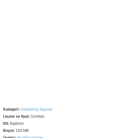
Kategori:
Gizlədilmiş Əşyalar
Lisans ve fiyat:
Ücretsiz
Dil:
İngilizce
Boyut:
105 MB
Üretici:
Big Fish Games