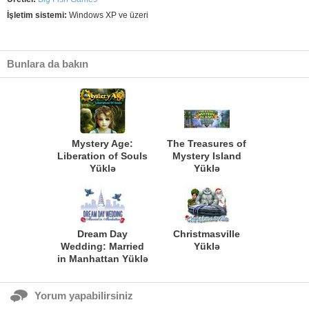
İşletim sistemi:
Windows XP ve üzeri
Bunlara da bakın
Mystery Age:
The Treasures of
Liberation of Souls
Mystery Island
Yüklə
Yüklə
Dream Day
Christmasville
Wedding: Married
Yüklə
in Manhattan Yüklə
Yorum yapabilirsiniz